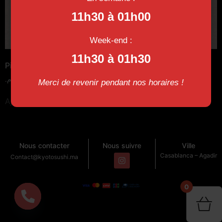
11h30 à 01h00
Week-end :
11h30 à 01h30
Pizza Mozza
Sushi Pizza
د.م.
65
د.م.
60
Merci de revenir pendant nos horaires !
Ajouter au panier
Ajouter au panier
Nous contacter
Nous suivre
Ville
Casablanca – Agadir
Contact@kyotosushi.ma
0
Open chaty
You