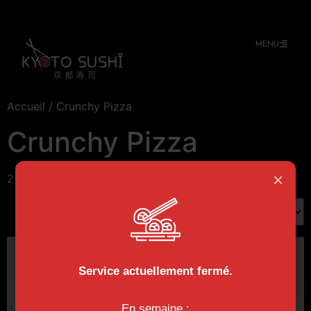
MENU
Accueil
/ Crunchy Pizza
Crunchy Pizza
×
2 résultats affichés
Service actuellement fermé.
En semaine :