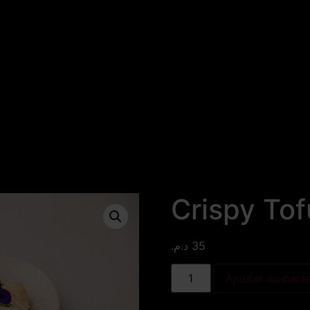
Crispy Tof
د.م.
35
Ajouter au pani