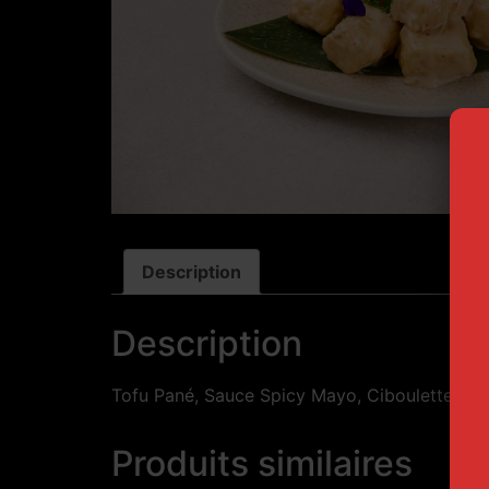
Description
Description
Tofu Pané, Sauce Spicy Mayo, Ciboulette
Produits similaires