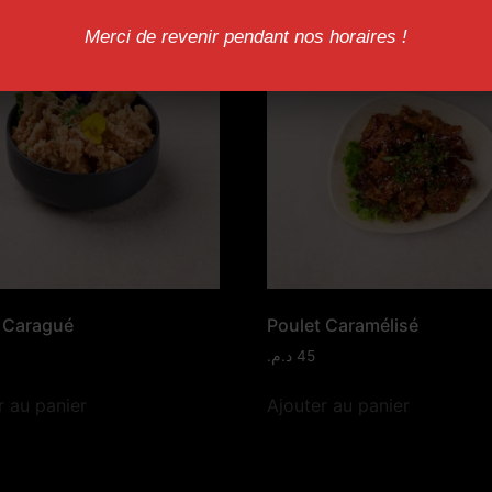
Merci de revenir pendant nos horaires !
 Caragué
Poulet Caramélisé
د.م.
45
r au panier
Ajouter au panier