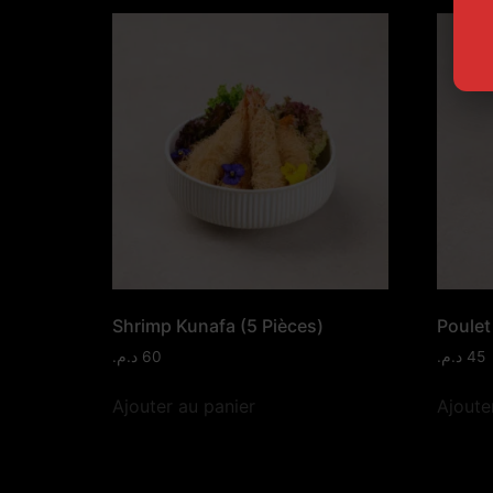
Shrimp Kunafa (5 Pièces)
Poulet
د.م.
60
د.م.
45
Ajouter au panier
Ajoute