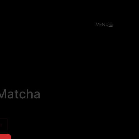
MENU
Matcha
er