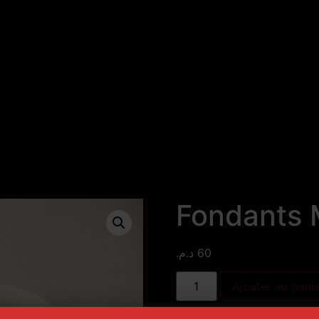
Fondants 
د.م.
60
Ajouter au pani