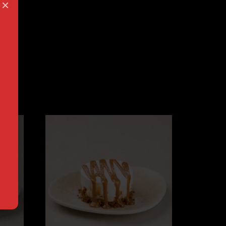
×
res