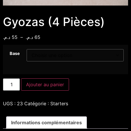
Gyozas (4 Pièces)
د.م.
55
–
د.م.
65
Base
Ajouter au panier
UGS :
23
Catégorie :
Starters
Informations complémentaires