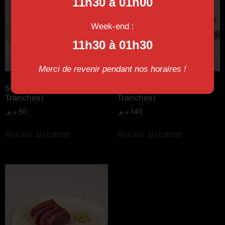
11h30 à 01h00
Week-end :
11h30 à 01h30
Merci de revenir pendant nos horaires !
Sashimi Saumon (4
Sashimi Assortiment (4
Tranches)
Tranches)
د.م.
50
د.م.
140
Ajouter au panier
Ajouter au panier