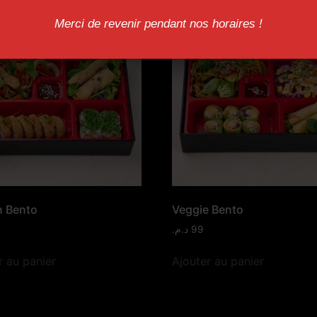
Merci de revenir pendant nos horaires !
n Bento
Veggie Bento
د.م.
99
r au panier
Ajouter au panier