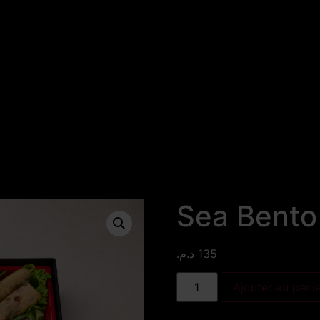
Sea Bento
د.م.
135
Ajouter au pani