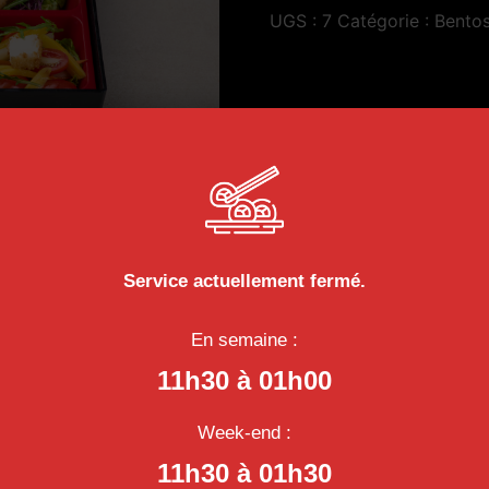
UGS :
7
Catégorie :
Bento
Service actuellement fermé.
En semaine :
11h30 à 01h00
ge, Riz Cantonais Aux Crevettes
Week-end :
11h30 à 01h30