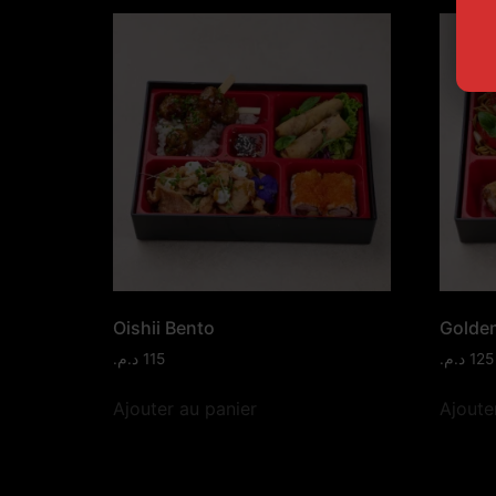
Oishii Bento
Golde
د.م.
115
د.م.
125
Ajouter au panier
Ajoute