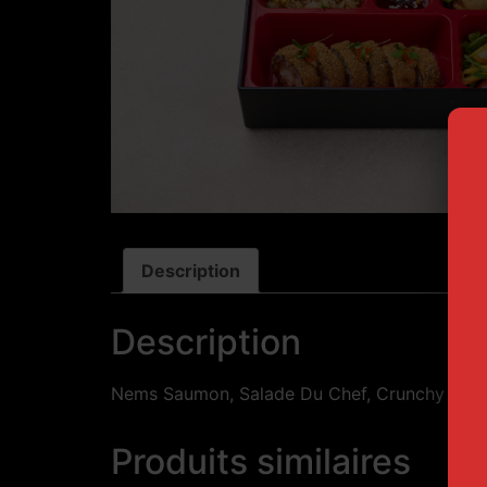
Description
Description
Nems Saumon, Salade Du Chef, Crunchy Karaa
Produits similaires